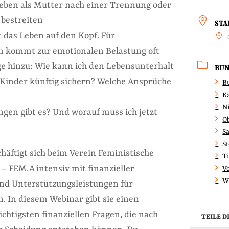
eben als Mutter nach einer Trennung oder
 bestreiten
ST
 das Leben auf den Kopf. Für
n kommt zur emotionalen Belastung oft
e hinzu: Wie kann ich den Lebensunterhalt
BU
Kinder künftig sichern? Welche Ansprüche
B
K
N
gen gibt es? Und worauf muss ich jetzt
O
S
S
häftigt sich beim Verein Feministische
Ti
– FEM.A intensiv mit finanzieller
V
W
nd Unterstützungsleistungen für
. In diesem Webinar gibt sie einen
ichtigsten finanziellen Fragen, die nach
TEILE D