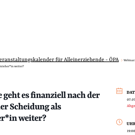
Veranstaltungskalender für Alleinerziehende - ÖPA
Webinar:
rzieher*in weiter?
DA
geht es finanziell nach der
07.0
er Scheidung als
Abge
er*in weiter?
UHR
19:00