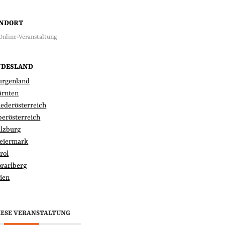
ANDORT
Online-Veranstaltung
NDESLAND
urgenland
ärnten
iederösterreich
berösterreich
alzburg
teiermark
rol
orarlberg
ien
IESE VERANSTALTUNG