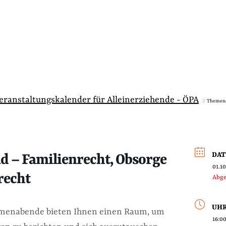
Veranstaltungskalender für Alleinerziehende - ÖPA
Themena
DA
 – Familienrecht, Obsorge
01.1
recht
Abge
UHR
menabende bieten Ihnen einen Raum, um
16:00