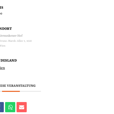
IS
00
ANDORT
Versunkener Hof
Bruno-Marek-Allee 5, 1020
Wien
NDESLAND
ien
IESE VERANSTALTUNG