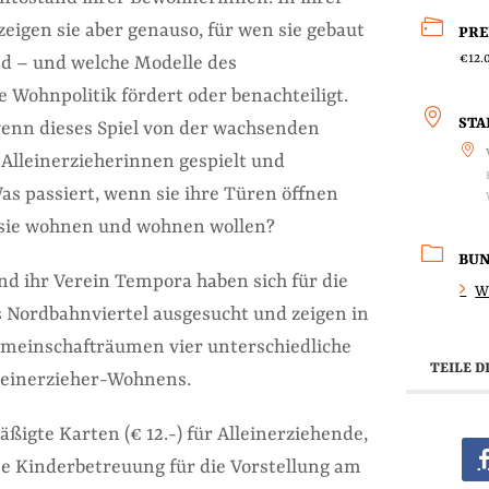
eigen sie aber genauso, für wen sie gebaut
PRE
€12.
nd – und welche Modelle des
Wohnpolitik fördert oder benachteiligt.
ST
wenn dieses Spiel von der wachsenden
 Alleinerzieherinnen gespielt und
s passiert, wenn sie ihre Türen öffnen
 sie wohnen und wohnen wollen?
BU
nd ihr Verein Tempora haben sich für die
W
 Nordbahnviertel ausgesucht und zeigen in
meinschafträumen vier unterschiedliche
TEILE D
leinerzieher-Wohnens.
ßigte Karten (€ 12.-) für Alleinerziehende,
se Kinderbetreuung für die Vorstellung am