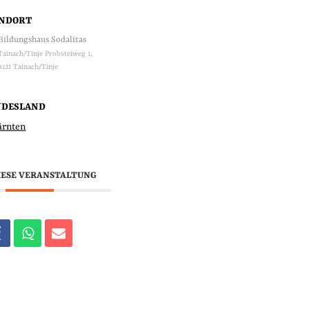
ANDORT
Bildungshaus Sodalitas
Tainach/Tinje Probsteiweg 1,
9121 Tainach/Tinje
NDESLAND
ärnten
IESE VERANSTALTUNG