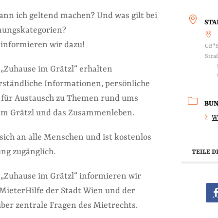
nn ich geltend machen? Und was gilt bei
ST
nungskategorien?
informieren wir dazu!
GB*S
Stra
„Zuhause im Grätzl“ erhalten
ständliche Informationen, persönliche
für Austausch zu Themen rund ums
BU
 im Grätzl und das Zusammenleben.
W
sich an alle Menschen und ist kostenlos
ng zugänglich.
TEILE D
„Zuhause im Grätzl“ informieren wir
ieterHilfe der Stadt Wien und der
ber zentrale Fragen des Mietrechts.