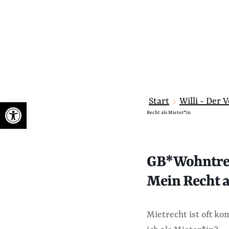
Start
Willi - Der 
Werkzeugleiste öffnen
Recht als Mieter*in
GB*Wohntref
Mein Recht a
Mietrecht ist oft ko