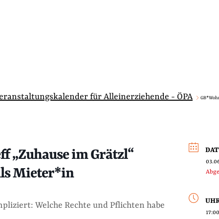
Veranstaltungskalender für Alleinerziehende - ÖPA
GB*Wohn
DA
f „Zuhause im Grätzl“
03.0
ls Mieter*in
Abge
UHR
mpliziert: Welche Rechte und Pflichten habe
17:00