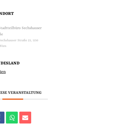
ANDORT
tadtteilbüro Sechshauser
ße
Sechshauser Straße 23, 1150
Wien
NDESLAND
ien
IESE VERANSTALTUNG