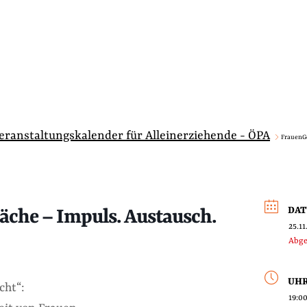
Veranstaltungskalender für Alleinerziehende - ÖPA
FrauenGe
DA
che – Impuls. Austausch.
25.11
Abge
UHR
cht“:
19:00