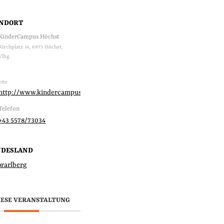
ANDORT
KinderCampus Höchst
Kirchplatz 14, 6973 Höchst,
Vlbg.
ite
http://www.kindercampus.at
Telefon
+43 5578/73034
NDESLAND
orarlberg
IESE VERANSTALTUNG