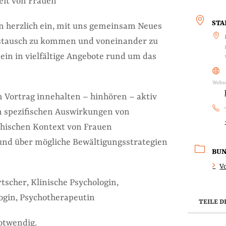
eit von Frauen
ST
en herzlich ein, mit uns gemeinsam Neues
ustausch zu kommen und voneinander zu
ein in vielfältige Angebote rund um das
Webse
m Vortrag innehalten – hinhören – aktiv
n spezifischen Auswirkungen von
chischen Kontext von Frauen
und über mögliche Bewältigungsstrategien
BU
V
tscher, Klinische Psychologin,
ogin, Psychotherapeutin
TEILE D
otwendig.