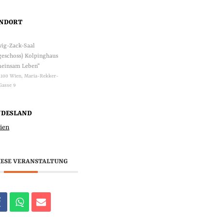
ANDORT
ig-Zack-Saal
geschoss) Kolpinghaus
einsam Leben“
1100 Wien, Maria-Rekker-
Gasse 9
NDESLAND
ien
IESE VERANSTALTUNG