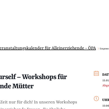
Veranstaltungskalender für Alleinerziehende - ÖPA
Empower 
DA
rself – Workshops für
15.0
ende Mütter
Abge
UHR
st Zeit nur für dich! In unseren Workshops
15:00