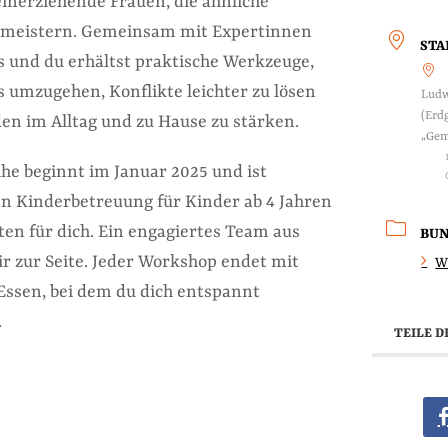
leinerziehende Frauen, die ähnliche
meistern. Gemeinsam mit Expertinnen
ST
s und du erhältst praktische Werkzeuge,
s umzugehen, Konflikte leichter zu lösen
Ludw
(Erd
en im Alltag und zu Hause zu stärken.
„Gem
e beginnt im Januar 2025 und ist
ten Kinderbetreuung für Kinder ab 4 Jahren
ten für dich. Ein engagiertes Team aus
BU
ir zur Seite. Jeder Workshop endet mit
W
ssen, bei dem du dich entspannt
.
TEILE D