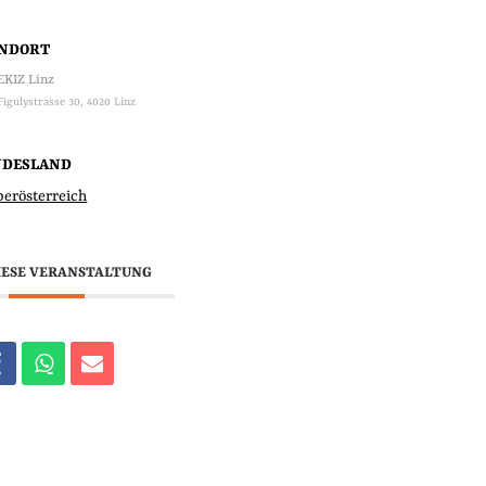
ANDORT
EKIZ Linz
Figulystrasse 30, 4020 Linz
NDESLAND
berösterreich
IESE VERANSTALTUNG