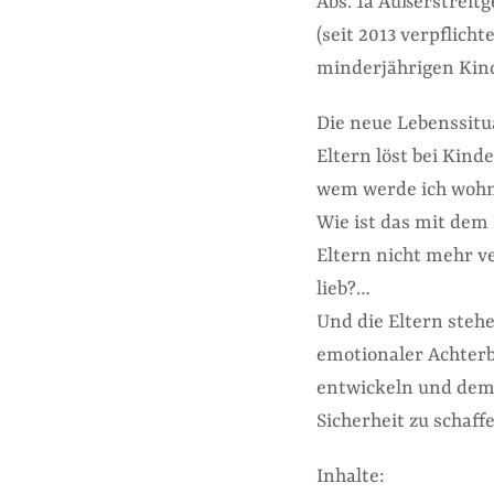
Abs. 1a Außerstreitg
(seit 2013 verpflich
minderjährigen Kin
Die neue Lebenssit
Eltern löst bei Kin
wem werde ich woh
Wie ist das mit dem 
Eltern nicht mehr v
lieb?…
Und die Eltern steh
emotionaler Achterb
entwickeln und dem 
Sicherheit zu schaff
Inhalte: