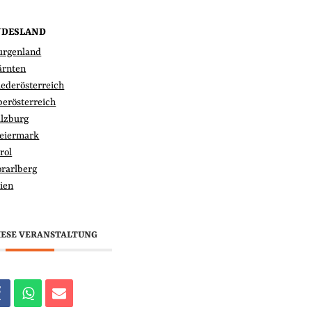
NDESLAND
urgenland
ärnten
iederösterreich
berösterreich
alzburg
teiermark
rol
orarlberg
ien
IESE VERANSTALTUNG