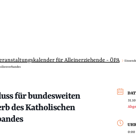
Veranstaltungskalender für Alleinerziehende - ÖPA
Einsende
milienverbandes
DA
uss für bundesweiten
31.1
rb des Katholischen
Abge
bandes
UHR
0:00