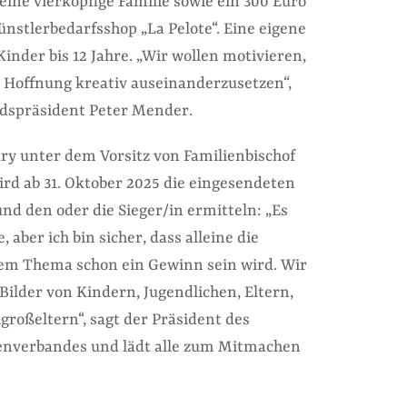
eine vierköpfige Familie sowie ein 300 Euro
nstlerbedarfsshop „La Pelote“. Eine eigene
Kinder bis 12 Jahre. „Wir wollen motivieren,
Hoffnung kreativ auseinanderzusetzen“,
ndspräsident Peter Mender.
ury unter dem Vorsitz von Familienbischof
rd ab 31. Oktober 2025 die eingesendeten
nd den oder die Sieger/in ermitteln: „Es
, aber ich bin sicher, dass alleine die
em Thema schon ein Gewinn sein wird. Wir
 Bilder von Kindern, Jugendlichen, Eltern,
großeltern“, sagt der Präsident des
ienverbandes und lädt alle zum Mitmachen