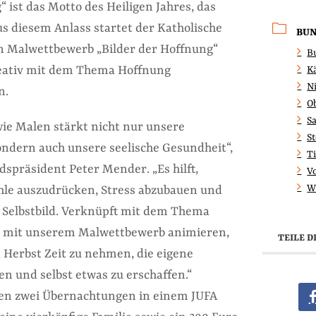
“ ist das Motto des Heiligen Jahres, das
us diesem Anlass startet der Katholische
BU
n Malwettbewerb „Bilder der Hoffnung“
B
kreativ mit dem Thema Hoffnung
K
N
n.
O
S
wie Malen stärkt nicht nur unsere
S
ondern auch unsere seelische Gesundheit“,
Ti
spräsident Peter Mender. „Es hilft,
V
W
le auszudrücken, Stress abzubauen und
s Selbstbild. Verknüpft mit dem Thema
r mit unserem Malwettbewerb animieren,
TEILE D
Herbst Zeit zu nehmen, die eigene
en und selbst etwas zu erschaffen.“
ten zwei Übernachtungen in einem JUFA