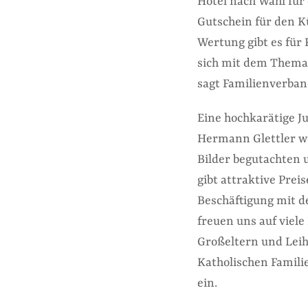
Hotel nach Wahl für 
Gutschein für den Kü
Wertung gibt es für 
sich mit dem Thema 
sagt Familienverba
Eine hochkarätige J
Hermann Glettler wi
Bilder begutachten u
gibt attraktive Preise
Beschäftigung mit d
freuen uns auf viele
Großeltern und Leih
Katholischen Famil
ein.