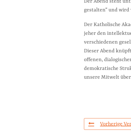
Der Abend steht un
gestalten“ und wird
Der Katholische Aka
jeher den intellekt
verschiedenen gesel
Dieser Abend knüpft
offenen, dialogische
demokratische Stru
unsere Mitwelt üb
Vorherige Ve