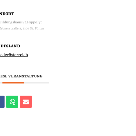
ANDORT
Bildungshaus St.Hippolyt
Eybnerstraße 5, 3100 St. Pölten
NDESLAND
iederösterreich
IESE VERANSTALTUNG