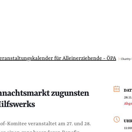
Veranstaltungskalender für Alleinerziehende - ÖPA
Charity
DA
hnachtsmarkt zugunsten
28.11
ilfswerks
Abge
UHR
f-Komitee veranstaltet am 27. und 28.
11:00