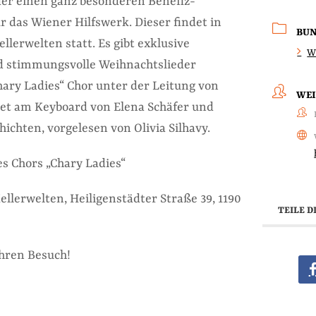
er einen ganz besonderen Benefiz-
 das Wiener Hilfswerk. Dieser findet in
BU
lerwelten statt. Es gibt exklusive
W
 stimmungsvolle Weihnachtslieder
ary Ladies“ Chor unter der Leitung von
WEI
itet am Keyboard von Elena Schäfer und
ichten, vorgelesen von Olivia Silhavy.
des Chors „Chary Ladies“
llerwelten, Heiligenstädter Straße 39, 1190
TEILE D
Ihren Besuch!