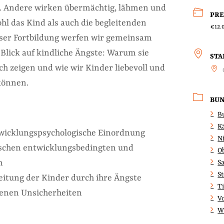
t. Andere wirken übermächtig, lähmen und
PRE
hl das Kind als auch die begleitenden
€12.
ser Fortbildung werfen wir gemeinsam
Blick auf kindliche Ängste: Warum sie
ST
ich zeigen und wie wir Kinder liebevoll und
können.
BU
B
K
twicklungspsychologische Einordnung
N
schen entwicklungsbedingten und
O
n
S
S
leitung der Kinder durch ihre Ängste
Ti
enen Unsicherheiten
V
W