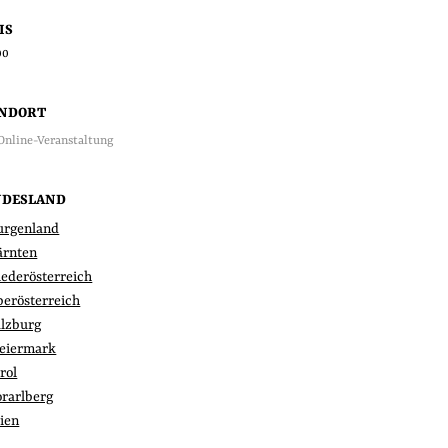
IS
00
ANDORT
Online-Veranstaltung
NDESLAND
urgenland
ärnten
iederösterreich
berösterreich
alzburg
teiermark
rol
orarlberg
ien