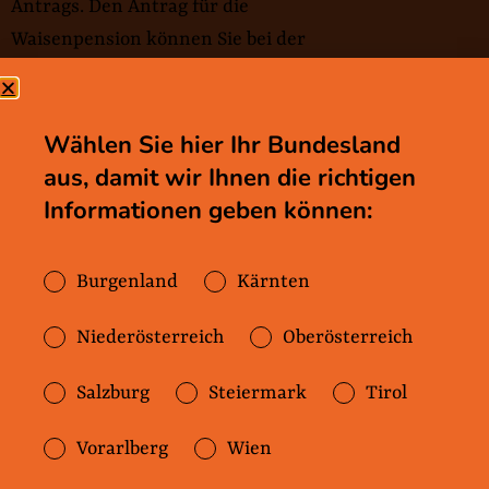
Antrags. Den Antrag für die
Waisenpension können Sie bei der
Versicherung vom verstorbenen
Elternteil stellen.
Wählen Sie hier Ihr Bundesland
Mehr Infos dazu und die Formulare
aus, damit wir Ihnen die richtigen
für den Antrag finden Sie hier:
Informationen geben können:
⇛
Waisenpension, oesterreich.gv.at
Mehr Infos zu Versicherungsträgern
Burgenland
Kärnten
finden Sie hier:
⇛
Portal der Österreichischen
Niederösterreich
Oberösterreich
Sozialversicherung
Salzburg
Steiermark
Tirol
Vorarlberg
Wien