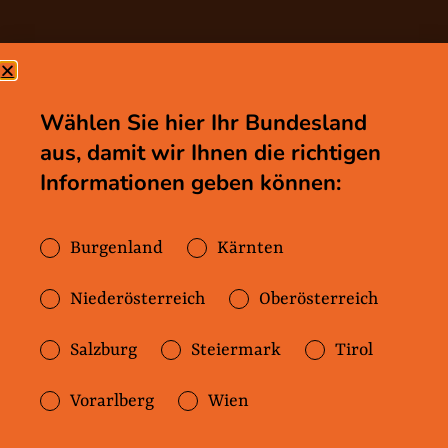
Wählen Sie hier Ihr Bundesland
aus, damit wir Ihnen die richtigen
Informationen geben können:
Was ist
Wohnungssicherun
Burgenland
Kärnten
g?
Niederösterreich
Oberösterreich
Wohnungssicherung ist für
Salzburg
Steiermark
Tirol
Menschen, die aus verschiedenen
Gründen ihre Wohnung verlieren
Vorarlberg
Wien
könnten. Wohnungssicherung ist zum