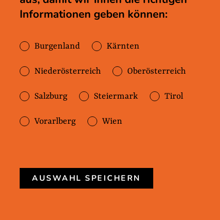
Informationen geben können:
es?
In Kärnten gibt es verschiedene
Burgenland
Kärnten
Frauenhäuser. Diese finden Sie unter
Niederösterreich
Oberösterreich
folgenden Links:
Salzburg
Steiermark
Tirol
⇛
Frauenhaus Klagenfurt
⇛
Frauenhaus Lavanttal
Vorarlberg
Wien
⇛
Frauenhaus Spittal an der Drau
(Oberkärnten)
⇛
Frauenhaus Villach
AUSWAHL SPEICHERN