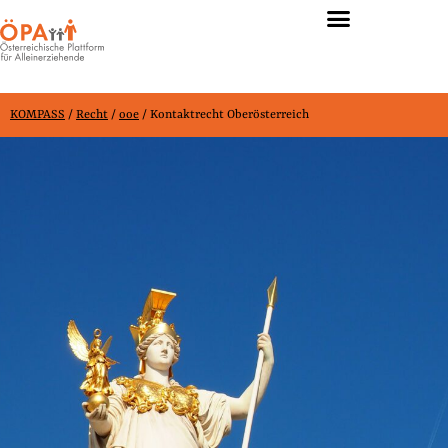
KOMPASS
KOMPASS
/
Recht
/
ooe
/
Kontaktrecht Oberösterreich