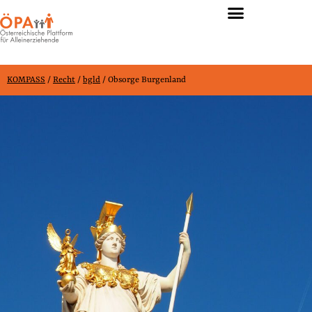
KOMPASS
KOMPASS
/
Recht
/
bgld
/
Obsorge Burgenland