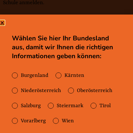
Schule anmelden.
Wählen Sie hier Ihr Bundesland
aus, damit wir Ihnen die richtigen
Informationen geben können:
Was kostet die
Burgenland
Kärnten
Betreuung in einer
Ganztagsschule in
Niederösterreich
Oberösterreich
Oberösterreich?
Salzburg
Steiermark
Tirol
Vorarlberg
Wien
Die Kosten sind in jeder
Ganztagsschule anders. Für