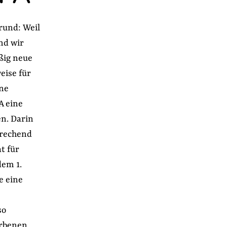
rund: Weil
und wir
ßig neue
eise für
ne
A eine
n. Darin
prechend
t für
dem 1.
e eine
so
orbenen