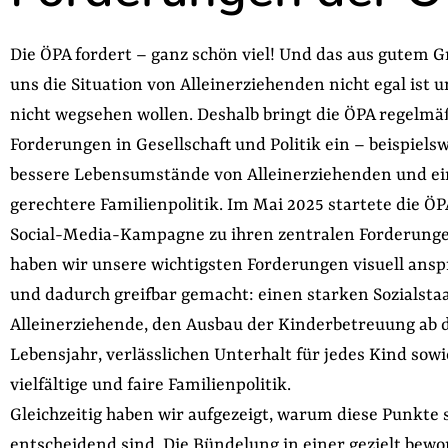
Die ÖPA fordert – ganz schön viel! Und das aus gutem G
uns die Situation von Alleinerziehenden nicht egal ist 
nicht wegsehen wollen. Deshalb bringt die ÖPA regelmä
Forderungen in Gesellschaft und Politik ein – beispielsw
bessere Lebensumstände von Alleinerziehenden und ei
gerechtere Familienpolitik. Im Mai 2025 startete die ÖP
Social-Media-Kampagne zu ihren zentralen Forderunge
haben wir unsere wichtigsten Forderungen visuell ans
und dadurch greifbar gemacht: einen starken Sozialstaa
Alleinerziehende, den Ausbau der Kinderbetreuung ab 
Lebensjahr, verlässlichen Unterhalt für jedes Kind sowi
vielfältige und faire Familienpolitik.
Gleichzeitig haben wir aufgezeigt, warum diese Punkte 
entscheidend sind. Die Bündelung in einer gezielt bew